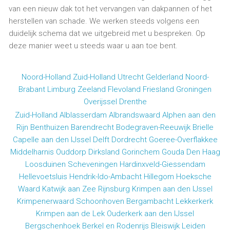
van een nieuw dak tot het vervangen van dakpannen of het
herstellen van schade. We werken steeds volgens een
duidelijk schema dat we uitgebreid met u bespreken. Op
deze manier weet u steeds waar u aan toe bent.
Noord-Holland
Zuid-Holland
Utrecht
Gelderland
Noord-
Brabant
Limburg
Zeeland
Flevoland
Friesland
Groningen
Overijssel
Drenthe
Zuid-Holland
Alblasserdam
Albrandswaard
Alphen aan den
Rijn
Benthuizen
Barendrecht
Bodegraven-Reeuwijk
Brielle
Capelle aan den IJssel
Delft
Dordrecht
Goeree-Overflakkee
Middelharnis
Ouddorp
Dirksland
Gorinchem
Gouda
Den Haag
Loosduinen
Scheveningen
Hardinxveld-Giessendam
Hellevoetsluis
Hendrik-Ido-Ambacht
Hillegom
Hoeksche
Waard
Katwijk aan Zee
Rijnsburg
Krimpen aan den IJssel
Krimpenerwaard
Schoonhoven
Bergambacht
Lekkerkerk
Krimpen aan de Lek
Ouderkerk aan den IJssel
Bergschenhoek
Berkel en Rodenrijs
Bleiswijk
Leiden