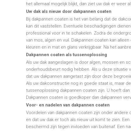
het allemaal mogelijk blijkt, dan ziet uw dak er weer 
Uw dak als nieuw door dakpannen coaten
Bij dakpannen coaten is het van belang dat de dakco
kan dit vaststellen. Eventuele beschadigingen diene
professional voor in te schakelen. Zodra de ondergr
van mos, algen en vuil. Dakpannen coaten kan alleen
kleuren en in mat en glans verkrijgbaar. Na het aanbr
Dakpannen coaten als tussenoplossing
Als uw dak aangeslagen is door algen, mossen en s
onderhoudsbeurt nodig hebben. Als u deze situatie v
dat uw dakpannen aangetast zijn door deze begroeiin
Als uw dakconstructie nog in goede staat is, maar d
tussenoplossing dakpannen coaten zijn. U hoeft dan
Dakpannen coaten is goedkoper dan dakpannen ver
Voor- en nadelen van dakpannen coaten
Voordelen van dakpannen coaten zijn onder andere 
en dat uw dak er toch als nieuw uit komt te zien. Ee
beschermd zijn tegen invloeden van buitenaf. Een na