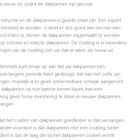
als nieuw uit, zodra de dakpannen zijn gecoat.
nstructie en de dakpannen in goede staat zijn. Een expert
n hersteld te worden. U doet er dus goed aan om hier een
ond intact is, dienen de dakpannen vrijgemaakt te worden
 op schone en intacte dakpannen. De coating is in meerdere
engen van de coating ziet uw dak er weer als nieuw uit.
chimmels kunt ervan op aan dat uw dakpannen een
oor langere periode hebt gedoogd, dan kan het zelfs zijn
gen. Hopelijk is er geen onherstelbare schade aangericht.
e dakpannen op hun laatste benen lopen, kan een
 nog geen forse investering te doen in nieuwe dakpannen.
vangen.
dat het coaten van dakpannen goedkoper is dan vervangen
n ander voordeel is dat dakpannen met een coating, beter
deel is dat de laag die bij het dakpannen coaten wordt