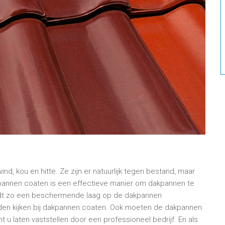
d, kou en hitte. Ze zijn er natuurlijk tegen bestand, maar
annen coaten is een effectieve manier om dakpannen te
rdt zo een beschermende laag op de dakpannen
en kijken bij dakpannen coaten. Ook moeten de dakpannen
t u laten vaststellen door een professioneel bedrijf. En als